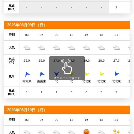
風速
-
-
-
-
-
-
1
1
(m/s)
2026年08月09日（日）
時刻
03
06
09
12
15
18
21
24
天気
気温
25.0
25.0
27.0
29.0
29.0
28.0
27.0
26.
(℃)
風向
スクロールできます
南南東
南南東
北
北
北北東
北北東
北北東
北
風速
1
1
1
5
6
5
2
1
(m/s)
2026年08月10日（月）
時刻
03
06
09
12
15
18
21
24
天気