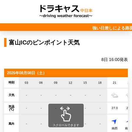
強い日差しによる路
富山ICのピンポイント天気
8日 16:00発表
2026年08月08日（土）
時刻
03
06
09
12
15
18
21
24
天気
-
-
-
-
-
-
気温
-
-
-
-
-
-
27.0
26.
(℃)
風向
-
-
-
-
-
-
スクロールできます
南西
南南