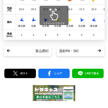
気温
25.0
25.0
27.0
28.0
29.0
27.0
25.0
24.
(℃)
風向
スクロールできます
東北東
北東
北北東
北北東
北北東
北北東
東北東
南
風速
1
2
4
6
6
4
2
1
(m/s)
富山西IC
流杉PA・SIC
ポスト
シェア
LINEで送る