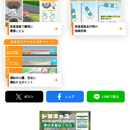
高速道路で豪雨に
高速道路走行時の
遭遇したら
強風対策
運転中の霧、安全に
運転するポイント
ポスト
シェア
LINEで送る