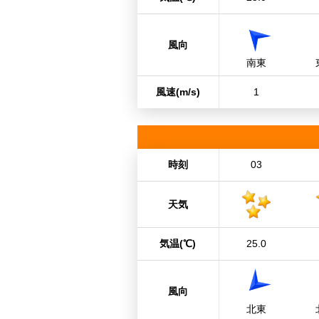
風向
南東
風速
(m/s)
1
時刻
03
天気
気温
(℃)
25.0
風向
北東