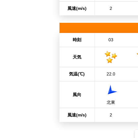
風速
(m/s)
2
時刻
03
天気
気温
(℃)
22.0
風向
北東
風速
(m/s)
2