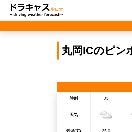
丸岡ICのピン
時刻
03
天気
気温
(℃)
25.0