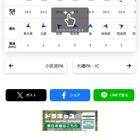
気温
23.0
23.0
25.0
27.0
26.0
26.0
24.0
24.
(℃)
風向
スクロールできます
東北東
北東
南東
南南東
南
南南西
西南西
西北
風速
1
1
1
3
3
2
1
1
(m/s)
小田原PA
大磯PA・IC
ポスト
シェア
LINEで送る