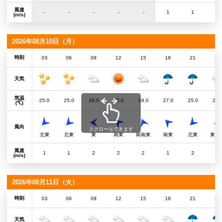
風速
-
-
-
-
-
1
1
1
(m/s)
2026年08月10日（月）
時刻
03
06
09
12
15
18
21
24
天気
気温
25.0
25.0
28.0
30.0
29.0
27.0
25.0
24.
(℃)
風向
スクロールできます
北東
北東
東
南東
南南東
南東
北東
東北
風速
1
1
2
2
2
1
2
1
(m/s)
2026年08月11日（火）
時刻
03
06
09
12
15
18
21
24
天気