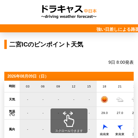
強い日差しによる路
二宮ICのピンポイント天気
9日 8:00発表
2026年08月09日（日）
時刻
03
06
09
12
15
18
21
24
天気
-
-
-
-
-
気温
-
-
-
-
-
29.0
27.0
26.
(℃)
風向
-
-
-
-
-
スクロールできます
南南東
東南東
北