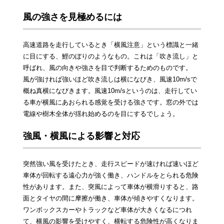
風の強さを見極めるには
高速道路を走行しているとき「横風注意」という標識と一緒
に目にする、鯉のぼりのようなもの。これは「吹き流し」と
呼ばれ、風の向きや強さを目で判断するためのものです。
風が強ければ強いほど吹き流しは横になびき、風速10m/sで
概ね真横になびきます。風速10m/sというのは、走行してい
る車が横風にあおられる感覚を受ける強さです。窓の外では
電線や樹木全体が揺れ始めるのを目にするでしょう。
強風・横風による影響と対応
突然強い風を受けたとき、走行スピードが速ければ速いほど
車体が回転する遠心力が強く働き、ハンドルをとられる危険
性があります。また、突風によって車体が横滑りすると、路
面とタイヤの間に摩擦が働き、車体が傾きやすくなります。
ワンボックスカーやトラックなど車体が大きくなるにつれ
て、横風の影響を受けやすく、横転する危険性が高くなりま